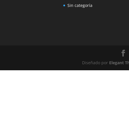
Sin categoría
Diseñado por
Elegant 